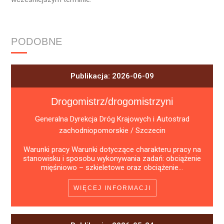
PODOBNE
Publikacja: 2026-06-09
Drogomistrz/drogomistrzyni
Generalna Dyrekcja Dróg Krajowych i Autostrad
zachodniopomorskie / Szczecin
Warunki pracy Warunki dotyczące charakteru pracy na
stanowisku i sposobu wykonywania zadań: obciążenie
mięśniowo – szkieletowe oraz obciążenie...
WIĘCEJ INFORMACJI