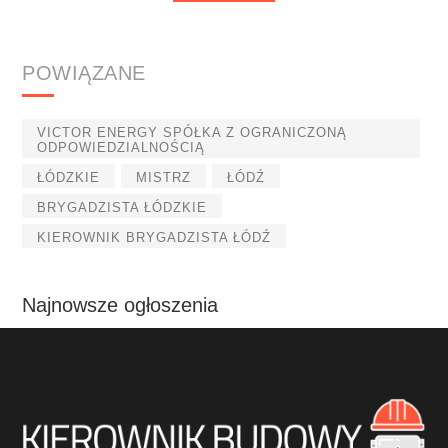
POWIĄZANE
VICTOR ENERGY SPÓŁKA Z OGRANICZONĄ
ODPOWIEDZIALNOŚCIĄ
ŁÓDZKIE
MISTRZ
ŁÓDŹ
BRYGADZISTA ŁÓDZKIE
KIEROWNIK BRYGADZISTA ŁÓDŹ
Najnowsze ogłoszenia