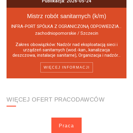
Publikacja: 2026-05-24
Mistrz robót sanitarnych (k/m)
INFRA-PORT SPÓŁKA Z OGRANICZONĄ ODPOWIEDZIALNOŚCIĄ
zachodniopomorskie / Szczecin
Zakres obowiązków: Nadzór nad eksploatacją sieci i
urządzeń sanitarnych (wod.-kan., kanalizacja
deszczowa, instalacje sanitarne), Organizacja i nadzór...
WIĘCEJ INFORMACJI
WIĘCEJ OFERT PRACODAWCÓW
Praca