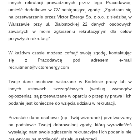
innych rekrutacji prowadzonych przez tego Pracodawcę,
umieść dodatkowo w CV następującą zgodę: „Zgadzam się
na przetwarzanie przez Victor Energy Sp. z o.o. z siedzibą w
Warszawie przy ul. Białostockiej 22 danych osobowych
zawartych w moim zgłoszeniu rekrutacyjnym dla celów
przyszłych rekrutacji”.
W każdym czasie możesz cofnąć swoją zgodę, kontaktując
się z Pracodawcą pod adresem e-mail
recruitment@victorenergy.com
Twoje dane osobowe wskazane w Kodeksie pracy lub w
innych ustawach szczegółowych (według wymogów
ogłoszenia), są przetwarzane w oparciu o przepisy prawa i ich
podanie jest konieczne do wzięcia udziału w rekrutacji.
Pozostałe dane osobowe (np. Twój wizerunek) przetwarzamy
na podstawie Twojej dobrowolnej zgody, którą wyraziłaś/eś
wysyłając nam swoje zgłoszenie rekrutacyjne i ich podanie nie
ma wpływu na możliwość udziału w rekrutacji.