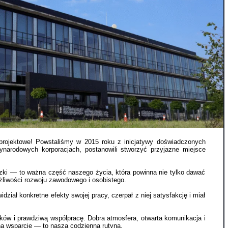
 projektowe! Powstaliśmy w 2015 roku z inicjatywy doświadczonych
ynarodowych korporacjach, postanowili stworzyć przyjazne miejsce
ązki — to ważna część naszego życia, która powinna nie tylko dawać
żliwości rozwoju zawodowego i osobistego.
iał konkretne efekty swojej pracy, czerpał z niej satysfakcję i miał
ków i prawdziwą współpracę. Dobra atmosfera, otwarta komunikacja i
a wsparcie — to nasza codzienna rutyna.