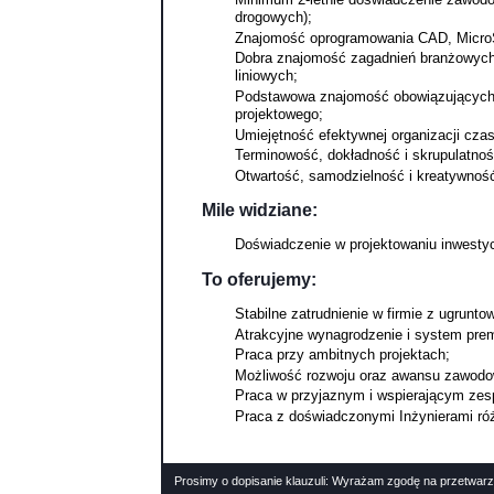
drogowych);
Znajomość oprogramowania CAD, MicroS
Dobra znajomość zagadnień branżowych 
liniowych;
Podstawowa znajomość obowiązujących 
projektowego;
Umiejętność efektywnej organizacji cza
Terminowość, dokładność i skrupulatnoś
Otwartość, samodzielność i kreatywnoś
Mile widziane:
Doświadczenie w projektowaniu inwesty
To oferujemy:
Stabilne zatrudnienie w firmie z ugrunto
Atrakcyjne wynagrodzenie i system pre
Praca przy ambitnych projektach;
Możliwość rozwoju oraz awansu zawodo
Praca w przyjaznym i wspierającym zes
Praca z doświadczonymi Inżynierami ró
Prosimy o dopisanie klauzuli: Wyrażam zgodę na przetwarz