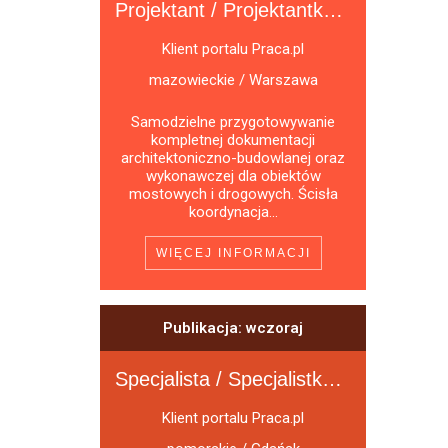
Projektant / Projektantka Konstrukcji Inżynieryjnych i Mostowych
Klient portalu Praca.pl
mazowieckie / Warszawa
Samodzielne przygotowywanie
kompletnej dokumentacji
architektoniczno-budowlanej oraz
wykonawczej dla obiektów
mostowych i drogowych. Ścisła
koordynacja...
WIĘCEJ INFORMACJI
Publikacja: wczoraj
Specjalista / Specjalistka ds. Projektowania Geotechnicznego
Klient portalu Praca.pl