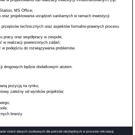
tation, MS Office;
oraz projektowania urządzeń sanitarnych w ramach inwestycji
przepisów technicznych oraz aspektów formalno-prawnych procesu
su pracy oraz współpracy w zespole;
ć w realizacji powierzonych zadań;
ć w podejściu do rozwiązywania problemów.
cji drogowych będzie dodatkowym atutem.
waną pozycją na rynku;
miowy zależny od wyników projektów;
wego;
pole;
żnych branży.
anie moich danych osobowych dla potrzeb niezbędnych w procesie rekrutacji.