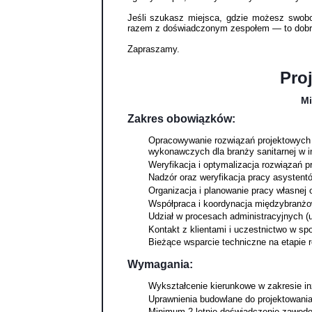
Jeśli szukasz miejsca, gdzie możesz swobod
razem z doświadczonym zespołem — to dobrze
Zapraszamy.
Proj
Mi
Zakres obowiązków:
Opracowywanie rozwiązań projektowych 
wykonawczych dla branży sanitarnej w in
Weryfikacja i optymalizacja rozwiązań pr
Nadzór oraz weryfikacja pracy asystentó
Organizacja i planowanie pracy własnej 
Współpraca i koordynacja międzybranżo
Udział w procesach administracyjnych (u
Kontakt z klientami i uczestnictwo w sp
Bieżące wsparcie techniczne na etapie re
Wymagania:
Wykształcenie kierunkowe w zakresie inży
Uprawnienia budowlane do projektowania b
Minimum 2-letnie doświadczenie zawodowe 