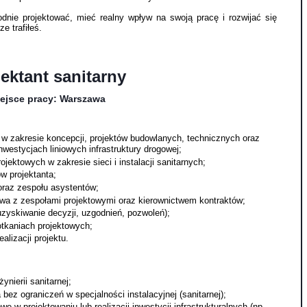
nie projektować, mieć realny wpływ na swoją pracę i rozwijać się
 trafiłeś.
ektant sanitarny
ejsce pracy: Warszawa
w zakresie koncepcji, projektów budowlanych, technicznych oraz
westycjach liniowych infrastruktury drogowej;
ojektowych w zakresie sieci i instalacji sanitarnych;
w projektanta;
oraz zespołu asystentów;
wa z zespołami projektowymi oraz kierownictwem kontraktów;
zyskiwanie decyzji, uzgodnień, pozwoleń);
otkaniach projektowych;
alizacji projektu.
nierii sanitarnej;
ez ograniczeń w specjalności instalacyjnej (sanitarnej);
w projektowaniu lub realizacji inwestycji infrastrukturalnych (np.