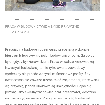
PRACA W BUDOWNICTWIE A ŻYCIE PRYWATNE
9 MARCA 2016
Pracując na budowie i obserwując pracę jaką wykonuje
kierownik budowy
nie jeden budowlaniec rozmyśla co by
było, gdyby był kierownikiem. Praca w kadrze kierowniczej
inwestycji budowlanej to nie tylko awans zawodowy i
społeczny ale przede wszystkim finansowe profity. Aby
awansować nie zawsze trzeba mieć znajomości, które wciąż
się przydają, jednak kluczowe są umiejętności. Dając się
poznać jako świetny fachowiec oraz organizator, kierownik
można liczyć na awans. Początkowo zacząć trzeba od
awansu na kierownika ekipy, brygadzistę. Oczywiście liczą się