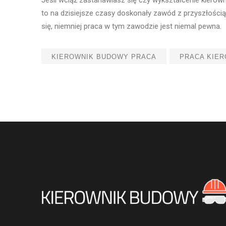
to na dzisiejsze czasy doskonały zawód z przyszłością.
się, niemniej praca w tym zawodzie jest niemal pewna.
KIEROWNIK BUDOWY PRACA
PRACA KIE