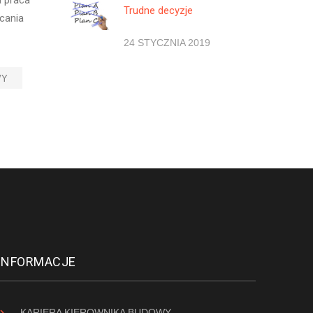
Trudne decyzje
łcania
24 STYCZNIA 2019
WY
INFORMACJE
KARIERA KIEROWNIKA BUDOWY