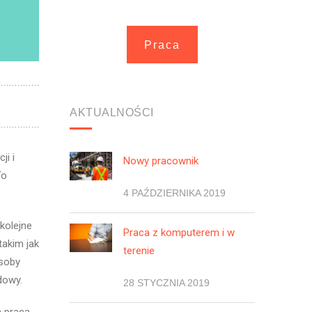
Praca
AKTUALNOŚCI
ji i
Nowy pracownik
To
4 PAŹDZIERNIKA 2019
kolejne
Praca z komputerem i w
takim jak
terenie
osoby
dowy.
28 STYCZNIA 2019
a praca