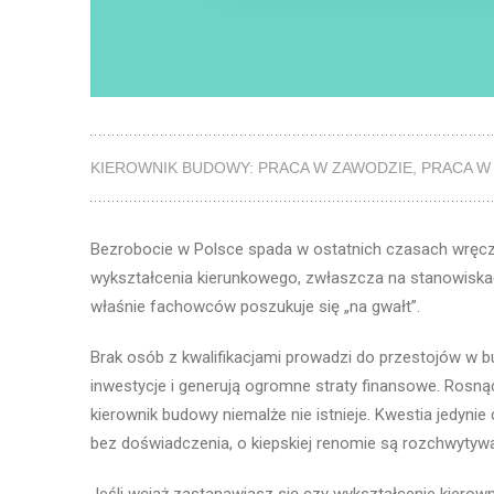
KIEROWNIK BUDOWY: PRACA W ZAWODZIE
,
PRACA W
Bezrobocie w Polsce spada w ostatnich czasach wręcz g
wykształcenia kierunkowego, zwłaszcza na stanowiska
właśnie fachowców poszukuje się „na gwałt”.
Brak osób z kwalifikacjami prowadzi do przestojów w b
inwestycje i generują ogromne straty finansowe. Rosnąc
kierownik budowy niemalże nie istnieje. Kwestia jedynie
bez doświadczenia, o kiepskiej renomie są rozchwytywa
Jeśli wciąż zastanawiasz się czy wykształcenie kiero