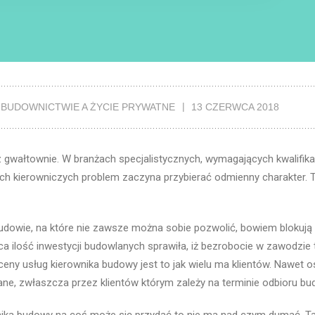
 BUDOWNICTWIE A ŻYCIE PRYWATNE
13 CZERWCA 2018
wałtownie. W branżach specjalistycznych, wymagających kwalifikac
ch kierowniczych problem zaczyna przybierać odmienny charakter. 
udowie, na które nie zawsze można sobie pozwolić, bowiem blokują 
a ilość inwestycji budowlanych sprawiła, iż bezrobocie w zawodzie 
 ceny usług kierownika budowy jest to jak wielu ma klientów. Nawet 
ne, zwłaszcza przez klientów którym zależy na terminie odbioru bu
wnika budowy na coś może się przydać to nie ma nad czym dumać. T